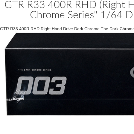
GTR R33 400R RHD (Right H
Chrome Series" 1/64 D
GTR R33 400R RHD Right Hand Drive Dark Chrome The Dark Chrome